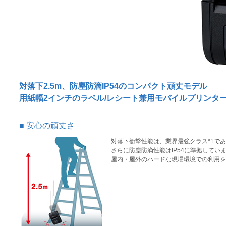
対落下2.5m、防塵防滴IP54のコンパクト頑丈モデル
用紙幅2インチのラベル/レシート兼用モバイルプリンタ
安心の頑丈さ
対落下衝撃性能は、業界最強クラス*1である
さらに防塵防滴性能はIP54に準拠してい
屋内・屋外のハードな現場環境での利用を