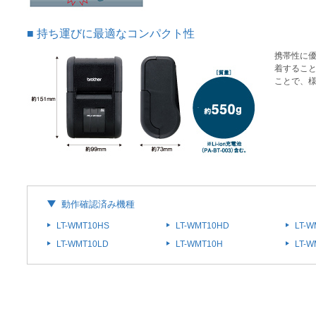
持ち運びに最適なコンパクト性
携帯性に
着すること
ことで、
動作確認済み機種
LT-WMT10HS
LT-WMT10HD
LT-
LT-WMT10LD
LT-WMT10H
LT-