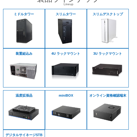
Lineup
ミドルタワー
スリムタワー
スリムデスクトップ
装置組込み
4U ラックマウント
3U ラックマウント
温度拡張品
miniBOX
オンライン資格確認端末
デジタルサイネージSTB