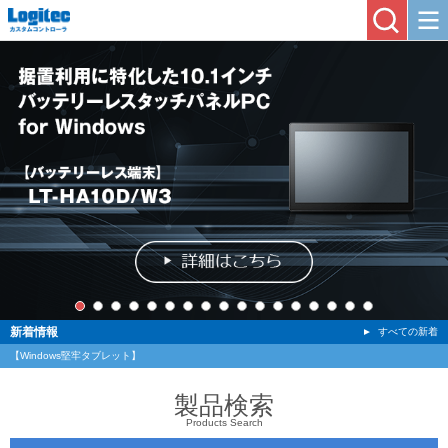
新着情報
すべての新着
【Windows堅牢タブレット】
夏季休業のご案内 (2026.07.21更新)
新8インチZEROSHOCKタブレットを2026年秋に発売を予定しています。 (2026.08.06更新)
製品検索
Products Search