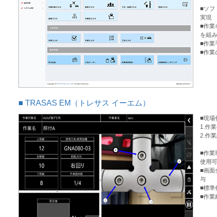
■ソ
実現
■作
を組
■作
■作
TRASAS EM（トレサス イーエム）
■現場
1.作
2.作
■作業
使用
■画
与
■標
■作業