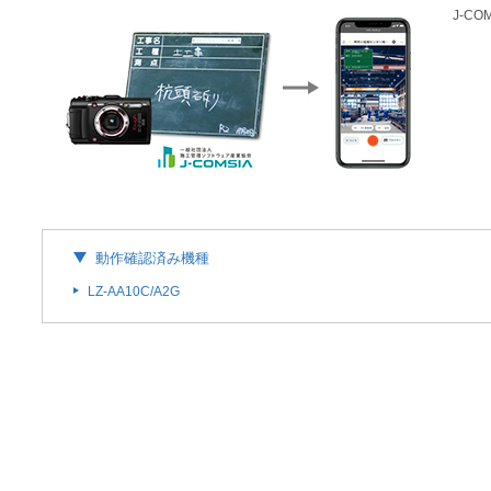
J-C
動作確認済み機種
LZ-AA10C/A2G