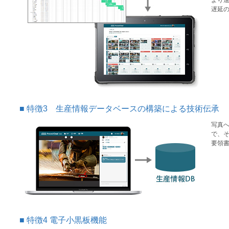
より
遅延
特徴3 生産情報データベースの構築による技術伝承
写真へ
で、
要領
特徴4 電子小黒板機能