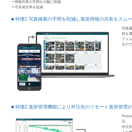
ー情報共有の手間を大幅に削減
ー不良発生率を低減
特徴1 写真検索の手間を削減し製造情報の共有をスム
写真撮
程を
フォル
るの
特徴2 進捗管理機能により外注先のリモート進捗管理
Pro
示。
外注先