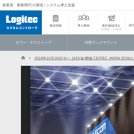
産業用、業務用PCの製造 / システム導入支援
保
製品情報
導入事例
動作確認済み
ソフト・ハード
タワー・デスクトップ
19型ラックマウント
2018年10月16日(火)～19日(金)開催 CEATEC JAPAN 2018