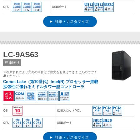
CPU
USBポート
詳細・カスタマイズ
LC-9AS63
在庫限り
※在庫切れにより完売の場合はご注文をお受けできませんのでご了
承ください。
Comet Lake（第10世代）Intel(R) プロセッサー搭載
拡張性に優れるミドルタワー型コントローラ
OS
拡張スロットPCIe
CPU
USBポート
詳細・カスタマイズ