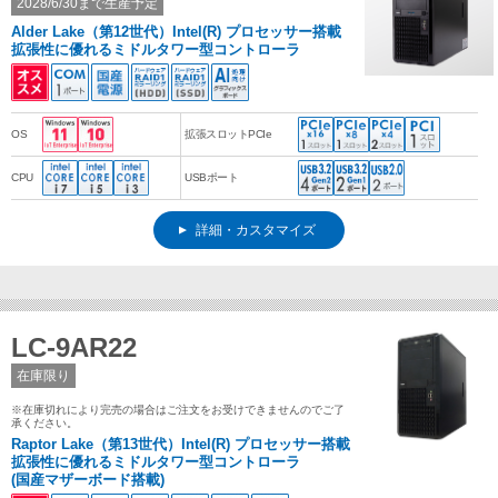
2028/6/30まで生産予定
Alder Lake（第12世代）Intel(R) プロセッサー搭載
拡張性に優れるミドルタワー型コントローラ
OS
拡張スロットPCIe
CPU
USBポート
詳細・カスタマイズ
LC-9AR22
在庫限り
※在庫切れにより完売の場合はご注文をお受けできませんのでご了
承ください。
Raptor Lake（第13世代）Intel(R) プロセッサー搭載
拡張性に優れるミドルタワー型コントローラ
(国産マザーボード搭載)