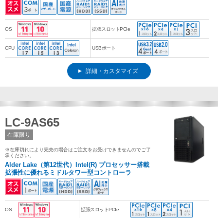
OS
拡張スロットPCIe
CPU
USBポート
詳細・カスタマイズ
LC-9AS65
在庫限り
※在庫切れにより完売の場合はご注文をお受けできませんのでご了
承ください。
Alder Lake（第12世代）Intel(R) プロセッサー搭載
拡張性に優れるミドルタワー型コントローラ
OS
拡張スロットPCIe