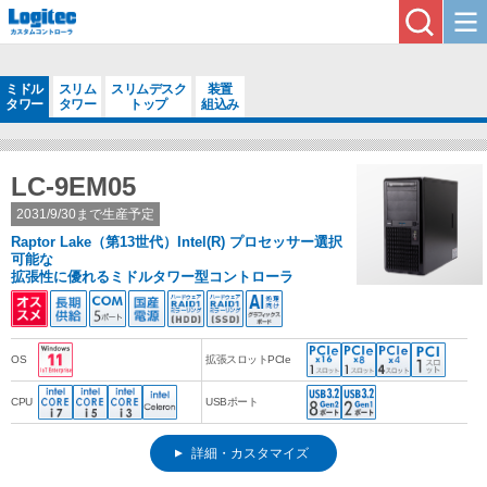
ミドル
スリム
スリムデスク
装置
タワー
タワー
トップ
組込み
LC-9EM05
2031/9/30まで生産予定
Raptor Lake（第13世代）Intel(R) プロセッサー選択
可能な
拡張性に優れるミドルタワー型コントローラ
OS
拡張スロットPCIe
CPU
USBポート
詳細・カスタマイズ