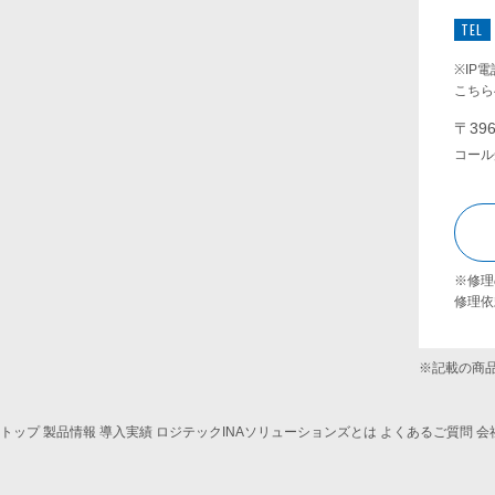
TEL
※IP
こちらへ
〒39
コール
※修理
修理依
※記載の商
トップ
製品情報
導入実績
ロジテックINAソリューションズとは
よくあるご質問
会