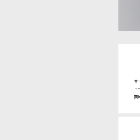
サ
コ
契