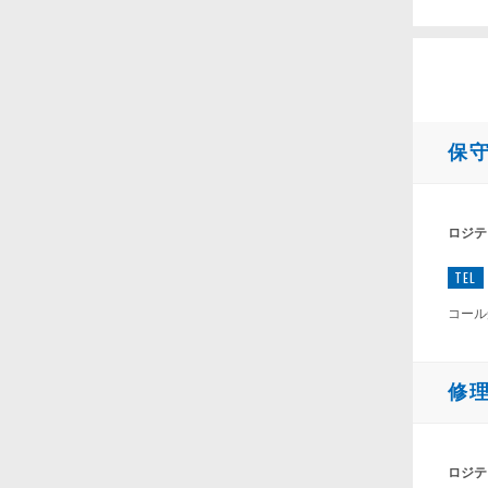
保
ロジテ
TEL
コール
修
ロジテ