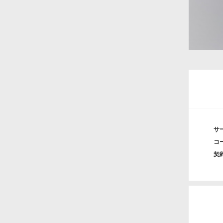
サ
コ
契