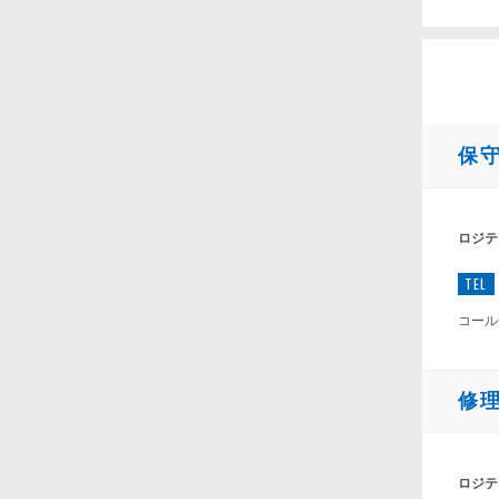
保
ロジテ
TEL
コール
修
ロジテ