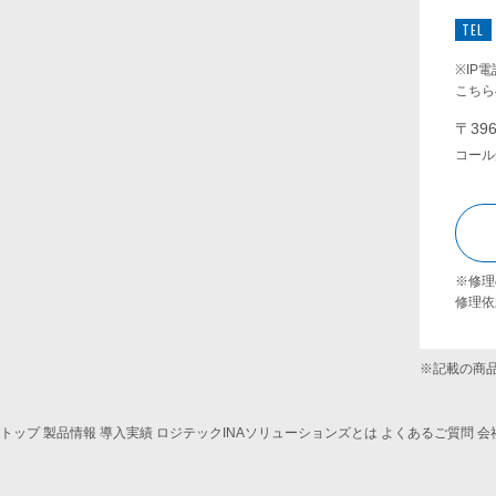
TEL
※IP
こちらへ
〒39
コール
※修理
修理依
※記載の商
トップ
製品情報
導入実績
ロジテックINAソリューションズとは
よくあるご質問
会