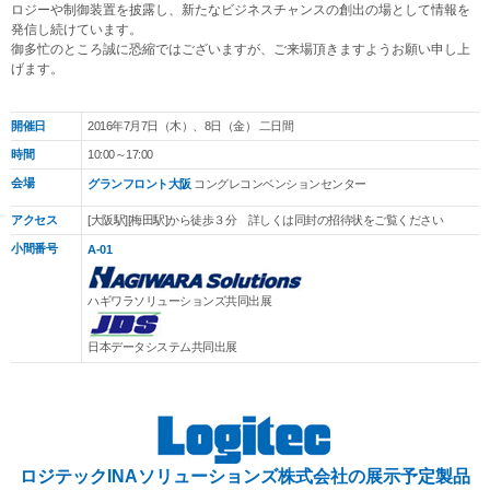
ロジーや制御装置を披露し、新たなビジネスチャンスの創出の場として情報を
発信し続けています。
御多忙のところ誠に恐縮ではございますが、ご来場頂きますようお願い申し上
げます。
開催日
2016年7月7日（木）、8日（金） 二日間
時間
10:00～17:00
会場
グランフロント大阪
コングレコンベンションセンター
アクセス
[大阪駅][梅田駅]から徒歩３分 詳しくは同封の招待状をご覧ください
小間番号
A-01
ハギワラソリューションズ共同出展
日本データシステム共同出展
ロジテックINAソリューションズ株式会社の展示予定製品