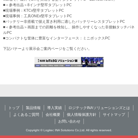
■＜参考出品＞8インチ堅牢タブレットPC
■現場事例：KTCx堅牢タブレットPC
■現場事例：工具ONEx堅牢タブレットPC
■バッテリー非搭載で据え置き利用に適したバッテリーレスタブレットPC
■＜参考出品＞画面までの距離を検知し、操作しやすくなった非接触タッチパネ
ルPC
■コンパクトな筐体に豊富なインターフェース：ミニボックスPC
下記バナーより展示会ご案内ページをご覧ください。
トップ
製品情報
導入実績
ロジテックINAソリューションズとは
よくあるご質問
会社概要
個人情報保護方針
サイトマップ
お問い合わせ
Copyright © Logitec INA Solutions Co,Ltd. All rights reserved.