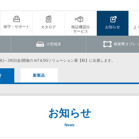
保守・サポート
カタログ
検証機貸出
お知らせ
よ
サービス
小型端末
耐衝撃タブレ
(水)～28日(金)開催の
IoT＆5Gソリューション展【秋】に出展します。
せ
新製品
お知らせ
News