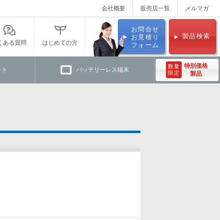
会社概要
販売店一覧
メルマガ
お問合せ
製品検索
お見積り
くある質問
はじめての方
フォーム
特別価格
数量
ット
バッテリーレス端末
限定
製品