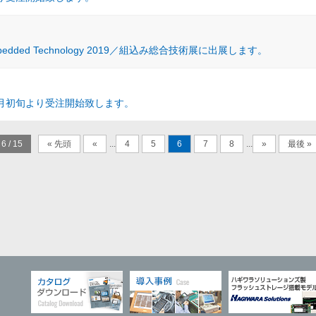
mbedded Technology 2019／組込み総合技術展に出展します。
11月初旬より受注開始致します。
6 / 15
« 先頭
«
...
4
5
6
7
8
...
»
最後 »