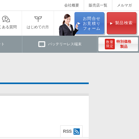
会社概要
販売店一覧
メルマガ
お問合せ
製品検索
お見積り
くある質問
はじめての方
フォーム
特別価格
数量
ット
バッテリーレス端末
限定
製品
RSS