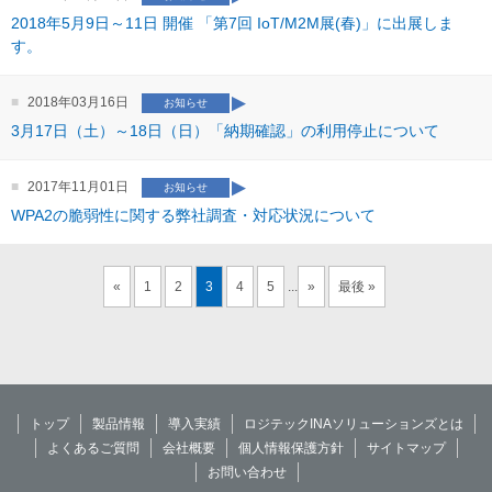
2018年5月9日～11日 開催 「第7回 IoT/M2M展(春)」に出展しま
す。
2018年03月16日
お知らせ
3月17日（土）～18日（日）「納期確認」の利用停止について
2017年11月01日
お知らせ
WPA2の脆弱性に関する弊社調査・対応状況について
«
1
2
3
4
5
...
»
最後 »
トップ
製品情報
導入実績
ロジテックINAソリューションズとは
よくあるご質問
会社概要
個人情報保護方針
サイトマップ
お問い合わせ