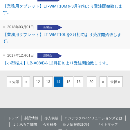
【業務用タブレット】LT-WMT10Mを3月初旬より受注開始致しま
す。
2018年03月01日
新製品
【業務用タブレット】LT-WMT10Lを3月初旬より受注開始致しま
す。
2017年12月01日
新製品
【小型端末】LB-A08/Bを12月初旬より受注開始致します。
« 先頭
«
...
12
13
14
15
16
...
20
...
»
最後 »
トップ
製品情報
導入実績
ロジテックINAソリューションズとは
よくあるご質問
会社概要
個人情報保護方針
サイトマップ