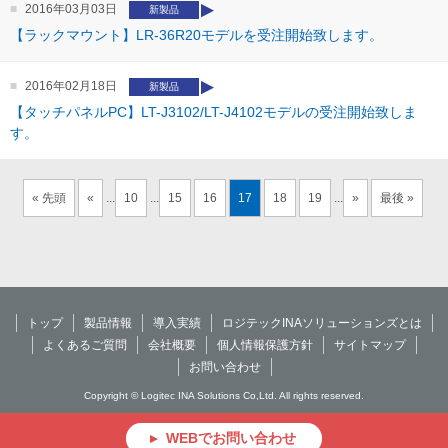
2016年03月03日
新製品
【ラックマウント】LR-36R20モデルを受注開始致します。
2016年02月18日
新製品
【タッチパネルPC】LT-J3102/LT-J4102モデルの受注開始致しま
す。
« 先頭
«
...
10
...
15
16
17
18
19
...
»
最後 »
トップ
製品情報
導入実績
ロジテックINAソリューションズとは
よくあるご質問
会社概要
個人情報保護方針
サイトマップ
お問い合わせ
Copyright © Logitec INA Solutions Co,Ltd. All rights reserved.
WEBでお問い合わせ