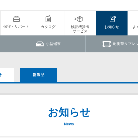
保守・サポート
カタログ
検証機貸出
お知らせ
よ
サービス
小型端末
耐衝撃タブレ
せ
新製品
お知らせ
News