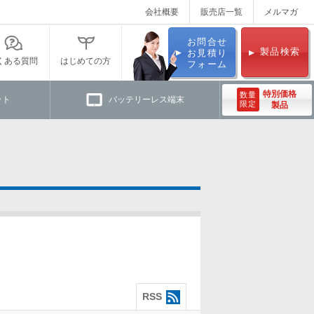
会社概要
販売店一覧
メルマガ
お問合せ
製品検索
お見積り
くある質問
はじめての方
フォーム
特別価格
数量
ット
バッテリーレス端末
限定
製品
RSS