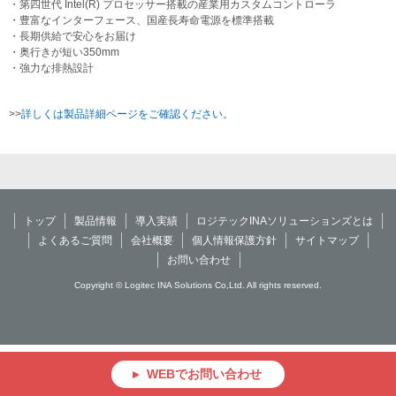
・第四世代 Intel(R) プロセッサー搭載の産業用カスタムコントローラ
・豊富なインターフェース、国産長寿命電源を標準搭載
・長期供給で安心をお届け
・奥行きが短い350mm
・強力な排熱設計
>>
詳しくは製品詳細ページをご確認ください。
トップ
製品情報
導入実績
ロジテックINAソリューションズとは
よくあるご質問
会社概要
個人情報保護方針
サイトマップ
お問い合わせ
Copyright © Logitec INA Solutions Co,Ltd. All rights reserved.
WEBでお問い合わせ