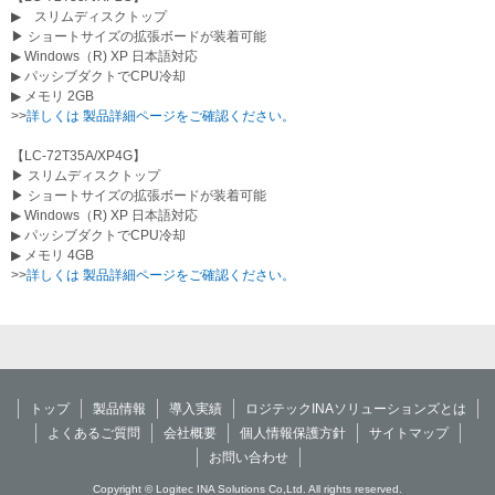
▶ スリムディスクトップ
▶ ショートサイズの拡張ボードが装着可能
▶ Windows（R) XP 日本語対応
▶ パッシブダクトでCPU冷却
▶ メモリ 2GB
>>
詳しくは 製品詳細ページをご確認ください。
【LC-72T35A/XP4G】
▶ スリムディスクトップ
▶ ショートサイズの拡張ボードが装着可能
▶ Windows（R) XP 日本語対応
▶ パッシブダクトでCPU冷却
▶ メモリ 4GB
>>
詳しくは 製品詳細ページをご確認ください。
トップ
製品情報
導入実績
ロジテックINAソリューションズとは
よくあるご質問
会社概要
個人情報保護方針
サイトマップ
お問い合わせ
Copyright © Logitec INA Solutions Co,Ltd. All rights reserved.