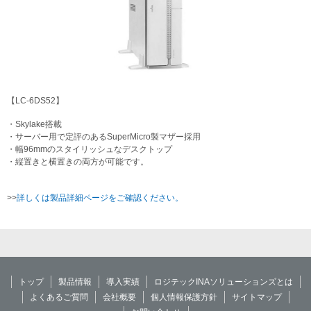
【LC-6DS52】
・Skylake搭載
・サーバー用で定評のあるSuperMicro製マザー採用
・幅96mmのスタイリッシュなデスクトップ
・縦置きと横置きの両方が可能です。
>>
詳しくは製品詳細ページをご確認ください。
トップ
製品情報
導入実績
ロジテックINAソリューションズとは
よくあるご質問
会社概要
個人情報保護方針
サイトマップ