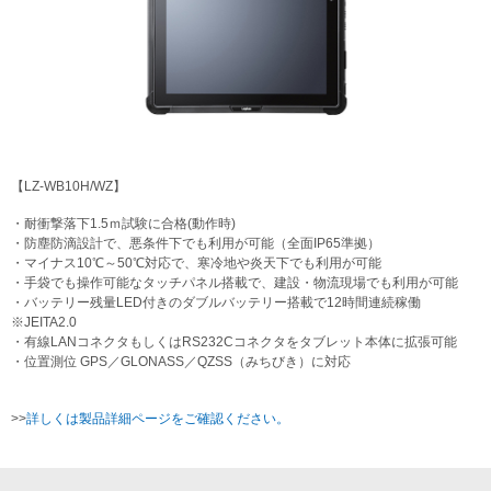
【LZ-WB10H/WZ】
・耐衝撃落下1.5ｍ試験に合格(動作時)
・防塵防滴設計で、悪条件下でも利用が可能（全面IP65準拠）
・マイナス10℃～50℃対応で、寒冷地や炎天下でも利用が可能
・手袋でも操作可能なタッチパネル搭載で、建設・物流現場でも利用が可能
・バッテリー残量LED付きのダブルバッテリー搭載で12時間連続稼働
※JEITA2.0
・有線LANコネクタもしくはRS232Cコネクタをタブレット本体に拡張可能
・位置測位 GPS／GLONASS／QZSS（みちびき）に対応
>>
詳しくは製品詳細ページをご確認ください。