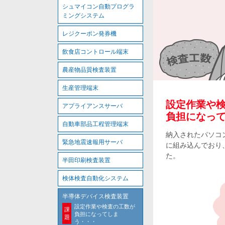
シュマイコン自動プログラ
ミングシステム
レジクーポン発券機
飲食店コントロール端末
農産物品質検査装置
生産管理端末
設定作業や
アプライアンスサーバ
負担になっ
自動車部品工程管理端末
納入されたパソコ
緊急地震速報用サーバ
に組み込んでおり
た。
半田印刷検査装置
検体検査自動化システム
半導体デバイス検査装置
設定作業や検査の工数が
課
負担になってしま
題
う・・・