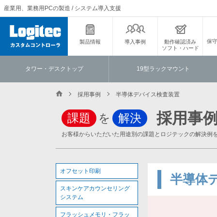
産業用、業務用PCの製造 / システム導入支援
保
製品情報
導入事例
動作確認済み
ソフト・ハード
タワー・デスクトップ
19型ラックマウント
採用事例
半導体デバイス検査装置
採用事
課題
を
解決
お客様からいただいた用途別の課題とロジテックの解決例
オフセット印刷
半導体
スキンケアカウンセリング
システム
フラッシュメモリ・フラッ