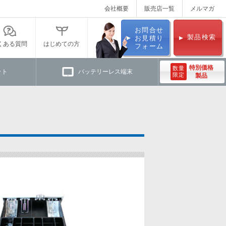
会社概要
販売店一覧
メルマガ
お問合せ
製品検索
お見積り
くある質問
はじめての方
フォーム
特別価格
数量
ット
バッテリーレス端末
限定
製品