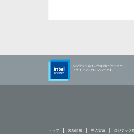
ロジテックはインテル(R) パートナー・
アライアンスのメンバーです。
トップ
製品情報
導入実績
ロジテックI