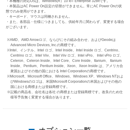
・本機種の対応OSは、Windows(R）10 IoT Enterprise 32bitです。
・本製品はAC Power On設定の切替ができません。常にAC Power Onの状
態でのみ使用ができます。
・キーボード、マウスは同梱されません。
・また、各部品・仕様につきましても、供給年月に関わらず、変更する場合
がございます。
※AMD、AMD Arrowロゴ、ならびにその組み合わせ、およびGeodeは
Advanced Micro Devices, Inc.の商標です。
※Intel、インテル、Intel ロゴ、Intel Inside、Intel Inside ロゴ、Centrino、
Centrino ロゴ、Intel Viiv、 Intel Viiv ロゴ、Intel vPro、 Intel vPro ロゴ、
Celeron、Celeron Inside、Intel Core、Core Inside、Itanium、 Itanium
Inside、Pentium、Pentium Inside、Xeon、Xeon Inside は、アメリカ合
衆国およびその他の国における Intel Corporationの商標です。
※Microsoft、Microsoft Office、Windows、Windows XP、Windows NTおよ
びWindowsのロゴは、米国Microsoft Corporationの米国およびその他の
国における商標または登録商標です。
※記載の商品名、会社名は各社 の商標または登録商標です。改良のため仕
様等予告無く変更する場合があります。