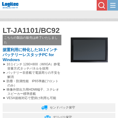
LT-JA1101/BC92
こちらの製品の販売は終了いたしまし
た
据置利用に特化した10.1インチ
バッテリーレスタッチPC for
Windows
10.1インチ 1280×800（WXGA）静電
容量方式タッチパネルを採用
バッテリー非搭載で電源周りの不安を
解消
防塵・防滴性能 IP65準拠(フロント
のみ）
映像外部出力用HDMI端子、ステレオ
スピーカー標準搭載
VESA規格対応で壁掛け利用も可能
センドバック保守
デリバリ保守