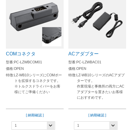
COMコネクタ
ACアダプター
PC-LZWBCOM01
PC-LZWBAC01
OPEN
OPEN
LZ-WB10シリーズにCOMポー
LZ-WB10シリーズのACアダプ
トを拡張するコネクタです。
ターです。
※トルクスドライバーをお客
作業現場と事務所の両方にAC
様にてご準備ください
アダプターを置きたいお客様
におすすめです。
[ 納期確認 ]
[ 納期確認 ]