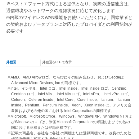
※ベストエフォート方式による提供となり、実際の通信速度は、
通信環境やネットワークの混雑状況に応じて変化します
※内蔵のワイヤレスWAN機能をお使いいただくには、回線業者と
の契約およびデータプランに対応したプロバイダとの利用契約が
必要です
外観図
外観図をPDFで表示
※AMD、AMD Arrowロゴ、ならびにその組み合わせ、およびGeodeは
Advanced Micro Devices, Inc.の商標です。
※Intel、インテル、Intel ロゴ、Intel Inside、Intel Inside ロゴ、Centrino、
Centrino ロゴ、Intel Viiv、 Intel Viiv ロゴ、Intel vPro、 Intel vPro ロゴ、
Celeron、Celeron Inside、Intel Core、Core Inside、Itanium、 Itanium
Inside、Pentium、Pentium Inside、Xeon、Xeon Inside は、アメリカ合
衆国およびその他の国における Intel Corporationの商標です。
※Microsoft、Microsoft Office、Windows、Windows XP、Windows NTおよ
びWindowsのロゴは、米国Microsoft Corporationの米国およびその他の
国における商標または登録商標です。
※記載の商品名、会社名は各社 の商標または登録商標です。改良のため仕
様等予告無く変更する場合があります。