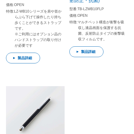
射防止・抗菌)
OPEN
TB-LZWB10FLP
LZ-WB10シリーズを肩や首か
OPEN
らぶら下げて操作したり持ち
マルチペット構造が衝撃を吸
歩くことができるストラップ
収し液晶画面を保護する抗
です。
菌、反射防止タイプの衝撃吸
※ご利用にはオプション品の
収フィルムです。
ハンドストラップの取り付け
が必要です
製品詳細
製品詳細