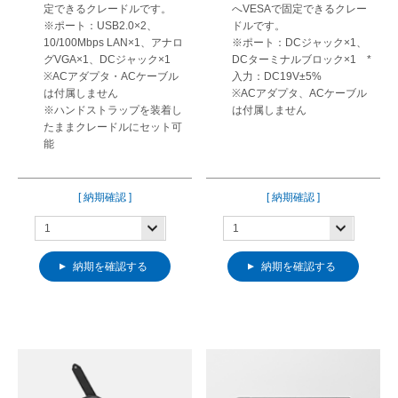
定できるクレードルです。
へVESAで固定できるクレー
※ポート：USB2.0×2、
ドルです。
10/100Mbps LAN×1、アナロ
※ポート：DCジャック×1、
グVGA×1、DCジャック×1
DCターミナルブロック×1 *
※ACアダプタ・ACケーブル
入力：DC19V±5%
は付属しません
※ACアダプタ、ACケーブル
※ハンドストラップを装着し
は付属しません
たままクレードルにセット可
能
[ 納期確認 ]
[ 納期確認 ]
納期を確認する
納期を確認する