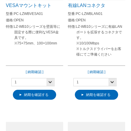
VESAマウントキット
有線LANコネクタ
PC-LZWBVESA01
PC-LZWBLAN01
OPEN
OPEN
LZ-WB10シリーズを壁面等に
LZ-WB10シリーズに有線LAN
固定する際に便利なVESA金
ポートを拡張するコネクタで
具です。
す。
※75×75mm、100×100mm
※10/100Mbps
※トルクスドライバーをお客
様にてご準備ください
[ 納期確認 ]
[ 納期確認 ]
納期を確認する
納期を確認する