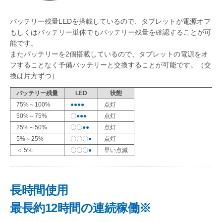
バッテリー残量LEDを搭載しているので、タブレットが電源オフ
もしくはバッテリー単体でもバッテリー残量を確認することが可
能です。
またバッテリーを2個搭載しているので、タブレットの電源をオ
フすることなく予備バッテリーと交換することが可能です。（交
換は片方ずつ）
バッテリー残量
LED
状態
75%～100%
●●●●
点灯
50%～75%
〇
●●●
点灯
25%～50%
〇〇
●●
点灯
5%～25%
〇〇〇
●
点灯
＜ 5%
〇〇〇
●
早い点滅
長時間使用
最長約12時間の連続稼働※