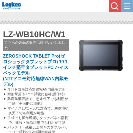
LZ-WB10HC/W1
こちらの製品の販売は終了いたしまし
た
ZEROSHOCK TABLET Pro(ゼ
ロショックタブレットプロ) 10.1
インチ堅牢タブレットPC ハイス
ペックモデル
(NTTドコモ対応無線WAN内蔵モ
デル)
NTTドコモ対応無線WAN内蔵モデル
耐衝撃落下1.5ｍ試験に合格(動作時)
防塵防滴設計で、悪条件下でも利用が
可能（全面IP65準拠）
マイナス10℃～50℃対応で、寒冷地や
炎天下でも利用が可能
手袋でも操作可能なタッチパネル搭載
で、建設・物流現場でも利用が可能
バッテリー残量LED付きのダブルバッ
テリー搭載で12時間連続稼働