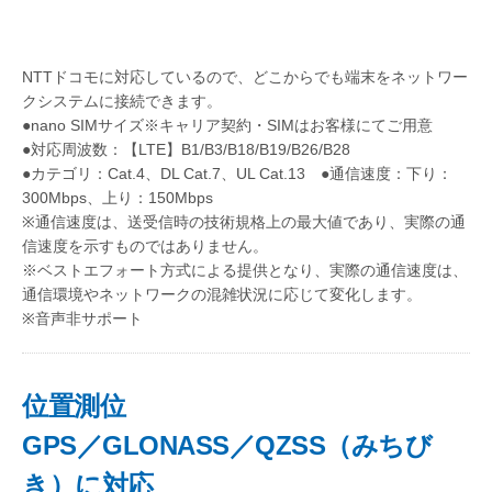
NTTドコモに対応しているので、どこからでも端末をネットワー
クシステムに接続できます。
●nano SIMサイズ※キャリア契約・SIMはお客様にてご用意
●対応周波数：【LTE】B1/B3/B18/B19/B26/B28
●カテゴリ：Cat.4、DL Cat.7、UL Cat.13 ●通信速度：下り：
300Mbps、上り：150Mbps
※通信速度は、送受信時の技術規格上の最大値であり、実際の通
信速度を示すものではありません。
※ベストエフォート方式による提供となり、実際の通信速度は、
通信環境やネットワークの混雑状況に応じて変化します。
※音声非サポート
位置測位
GPS／GLONASS／QZSS（みちび
き）に対応