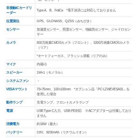
非接触ICカードリ
Type A、B、FeliCa *電子決済には対応しておりません
ーダー
位置測位
GPS、GLONASS、QZSS（みちびき）
センサー
加速度センサー、照度センサー、地磁気センサー、ジャイロセン
サー
カメラ
800万画素CMOSカメラ（フロント）、3200万画素CMOSカメラ
（リア）
*オートフォーカス、フラッシュ搭載（リアのみ）
マイク
内蔵×1
スピーカー
1W×1（モノラル）
システムファン
－
VESAマウント
75×75mm、100×100mm *オプション品「PC-LZWEVESA01」を
使用した場合
動作ランプ
充電ランプ、フロントカメラランプ
電源
USB Type-C入力、USB-PD対応 ※ACアダプターは付属しており
ません
消費電力
約18W（最大）
バッテリー
3.8V、9200mAh（リチウムイオン）