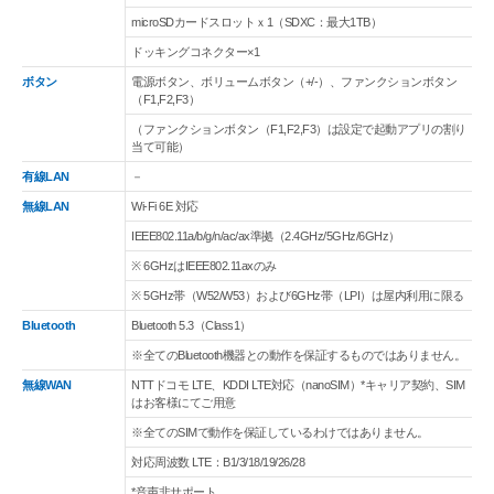
microSDカードスロットｘ1（SDXC：最大1TB）
ドッキングコネクター×1
ボタン
電源ボタン、ボリュームボタン（+/-）、ファンクションボタン
（F1,F2,F3）
（ファンクションボタン（F1,F2,F3）は設定で起動アプリの割り
当て可能）
有線LAN
－
無線LAN
Wi-Fi 6E 対応
IEEE802.11a/b/g/n/ac/ax準拠（2.4GHz/5GHz/6GHz）
※ 6GHzはIEEE802.11axのみ
※ 5GHz帯（W52/W53）および6GHz帯（LPI）は屋内利用に限る
Bluetooth
Bluetooth 5.3（Class1）
※全てのBluetooth機器との動作を保証するものではありません。
無線WAN
NTTドコモ LTE、KDDI LTE対応（nanoSIM）*キャリア契約、SIM
はお客様にてご用意
※全てのSIMで動作を保証しているわけではありません。
対応周波数 LTE：B1/3/18/19/26/28
*音声非サポート