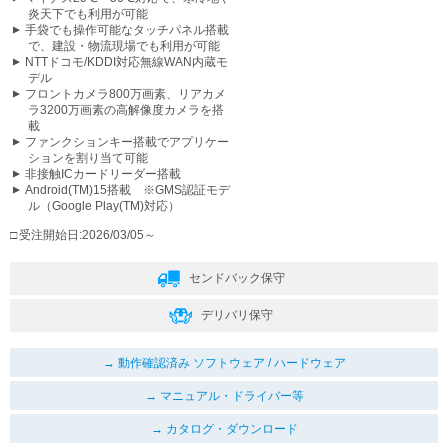
炎天下でも利用が可能
手袋でも操作可能なタッチパネル搭載
で、建設・物流現場でも利用が可能
NTTドコモ/KDDI対応無線WAN内蔵モ
デル
フロントカメラ800万画素、リアカメ
ラ3200万画素の高解像度カメラを搭
載
ファンクションキー搭載でアプリケー
ションを割り当て可能
非接触ICカードリーダー搭載
Android(TM)15搭載 ※GMS認証モデ
ル（Google Play(TM)対応）
受注開始日:2026/03/05～
センドバック保守
デリバリ保守
動作確認済み ソフトウェア / ハードウェア
マニュアル・ドライバー等
カタログ・ダウンロード