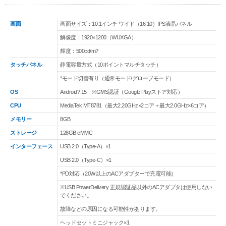
画面
画面サイズ：10.1インチ ワイド（16:10）IPS液晶パネル
解像度：1920×1200（WUXGA）
輝度：500cd/m?
タッチパネル
静電容量方式（10ポイントマルチタッチ）
*モード切替有り（通常モード/グローブモード）
OS
Android? 15 ※GMS認証（Google Playストア対応）
CPU
MediaTek MT8781（最大2.20GHz×2コア＋最大2.0GHz×6コア）
メモリー
8GB
ストレージ
128GB eMMC
インターフェース
USB 2.0（Type-A）×1
USB 2.0（Type-C）×1
*PD対応（20W以上のACアダプターで充電可能）
※USB PowerDelivery 正規認証品以外のACアダプタは使用しない
でください。
故障などの原因になる可能性があります。
ヘッドセットミニジャック×1