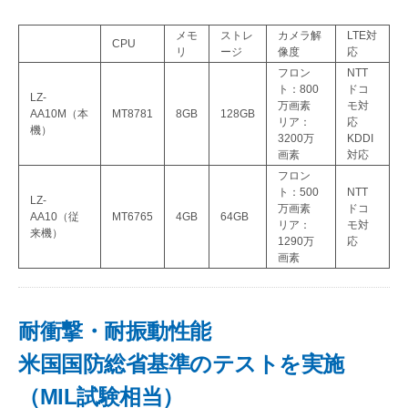
メモ
ストレ
カメラ解
LTE対
CPU
リ
ージ
像度
応
フロン
NTT
ト：800
ドコ
LZ-
万画素
モ対
AA10M（本
MT8781
8GB
128GB
リア：
応
機）
3200万
KDDI
画素
対応
フロン
ト：500
NTT
LZ-
万画素
ドコ
AA10（従
MT6765
4GB
64GB
リア：
モ対
来機）
1290万
応
画素
耐衝撃・耐振動性能
米国国防総省基準のテストを実施
（MIL試験相当）