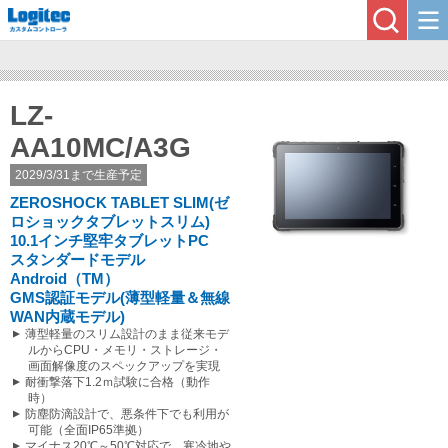
LZ-
AA10MC/A3G
2029/3/31まで生産予定
ZEROSHOCK TABLET SLIM(ゼ
ロショックタブレットスリム)
10.1インチ堅牢タブレットPC
スタンダードモデル
Android（TM）
GMS認証モデル(薄型軽量＆無線
WAN内蔵モデル)
薄型軽量のスリム設計のまま従来モデ
ルからCPU・メモリ・ストレージ・
画面解像度のスペックアップを実現
耐衝撃落下1.2ｍ試験に合格（動作
時）
防塵防滴設計で、悪条件下でも利用が
可能（全面IP65準拠）
マイナス20℃～50℃対応で、寒冷地や