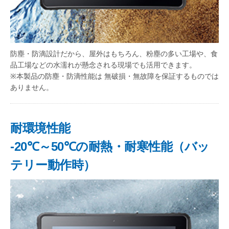
防塵・防滴設計だから、屋外はもちろん、粉塵の多い工場や、食
品工場などの水濡れが懸念される現場でも活用できます。
※本製品の防塵・防滴性能は 無破損・無故障を保証するものでは
ありません。
耐環境性能
-20℃～50℃の耐熱・耐寒性能（バッ
テリー動作時）