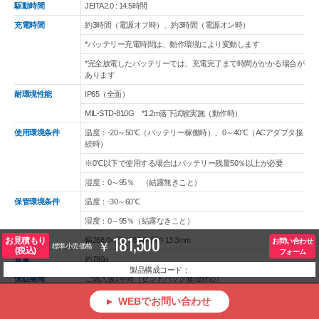
駆動時間
JEITA2.0 : 14.5時間
充電時間
約3時間（電源オフ時）、約3時間（電源オン時）
*バッテリー充電時間は、動作環境により変動します
*完全放電したバッテリーでは、充電完了まで時間がかかる場合が
あります
耐環境性能
IP65（全面）
MIL-STD-810G *1.2m落下試験実施（動作時）
使用環境条件
温度：-20～50℃（バッテリー稼働時）、0～40℃（ACアダプタ接
続時）
※0℃以下で使用する場合はバッテリー残量50％以上が必要
湿度：0～95％ （結露無きこと）
保管環境条件
温度：-30～60℃
湿度：0～95％（結露なきこと）
181,500
外形寸法
幅268.0×高さ183.6×厚さ13.3mm
お見積もり
お問い合わせ
標準小売価格
(税込)
フォーム
質量
約780g
製品構成コード：
保証期間
ご購入後1年間（センドバック修理対応）
関連規格
VCCI Class A、電気用品安全法（PSE：バッテリー）、RoHS（10
WEBでお問い合わせ
物質）