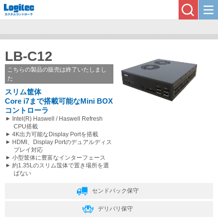
LB-C12
こちらの製品の販売は終了いたしまし
た
スリム筐体
Core i7まで搭載可能なMini BOX
コントローラ
Intel(R) Haswell / Haswell Refresh
CPU搭載
4K出力可能なDisplay Portを搭載
HDMI、Display Portのデュアルディス
プレイ対応
小型筐体に豊富なインターフェース
約1.35Lのスリム筺体で置き場所を選
ばない
センドバック保守
デリバリ保守