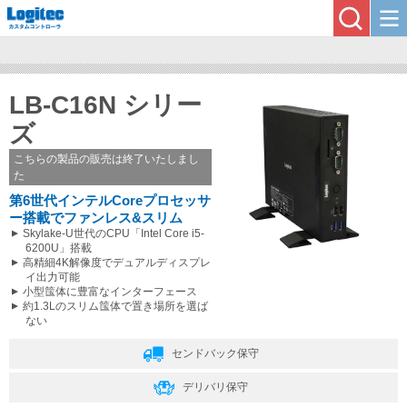
LB-C16N シリー
ズ
こちらの製品の販売は終了いたしまし
た
第6世代インテルCoreプロセッサ
ー搭載でファンレス&スリム
Skylake-U世代のCPU「Intel Core i5-
6200U」搭載
高精細4K解像度でデュアルディスプレ
イ出力可能
小型筺体に豊富なインターフェース
約1.3Lのスリム筺体で置き場所を選ば
ない
センドバック保守
デリバリ保守