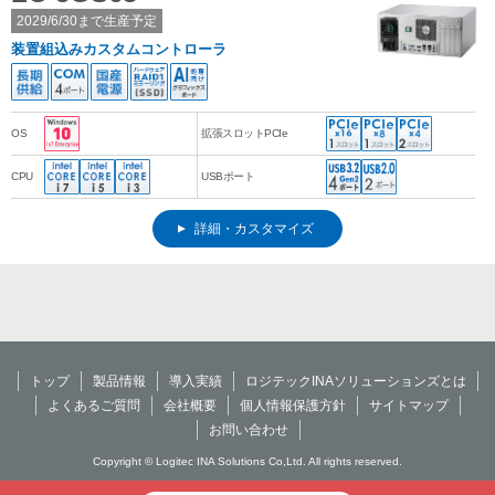
2029/6/30まで生産予定
装置組込みカスタムコントローラ
OS
拡張スロットPCIe
CPU
USBポート
詳細・カスタマイズ
トップ
製品情報
導入実績
ロジテックINAソリューションズとは
よくあるご質問
会社概要
個人情報保護方針
サイトマップ
お問い合わせ
Copyright © Logitec INA Solutions Co,Ltd. All rights reserved.