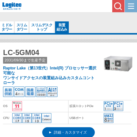
ミドル
スリム
スリムデスク
装置
タワー
タワー
トップ
組込み
LC-5GM04
2031/09/30まで生産予定
Raptor Lake（第13世代）Intel(R) プロセッサー選択
可能な
ワンサイドアクセスの装置組み込みカスタムコント
ローラ
OS
拡張スロットPCIe
CPU
USBポート
詳細・カスタマイズ