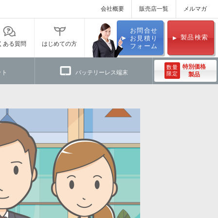
会社概要
販売店一覧
メルマガ
お問合せ
製品検索
お見積り
くある質問
はじめての方
フォーム
特別価格
数量
ット
バッテリーレス端末
限定
製品