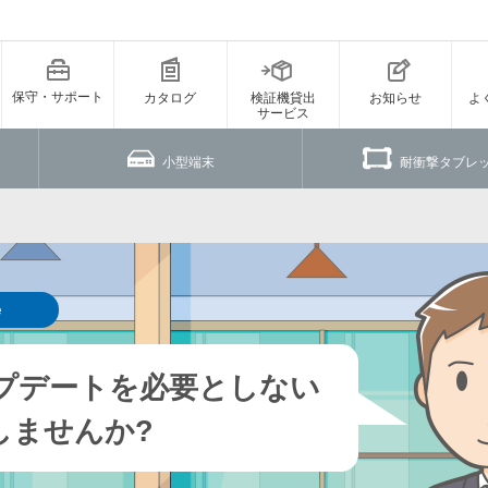
保守・サポート
カタログ
検証機貸出
お知らせ
よ
サービス
小型端末
耐衝撃タブレ
e
プデートを必要としない
択しませんか?