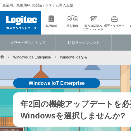
産業用、業務用PCの製造 / システム導入支援
保守・サポート
製品情報
導入事例
動作確認済み
ソフト・ハード
タワー・デスクトップ
19型ラックマウント
Windows IoT Enterprise
Windows IoTなら
Windows IoT Enterprise
年2回の機能アップデートを必
Windowsを選択しませんか?