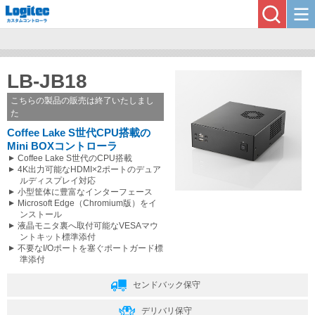
LB-JB18
こちらの製品の販売は終了いたしまし
た
Coffee Lake S世代CPU搭載の
Mini BOXコントローラ
Coffee Lake S世代のCPU搭載
4K出力可能なHDMI×2ポートのデュア
ルディスプレイ対応
小型筐体に豊富なインターフェース
Microsoft Edge（Chromium版）をイ
ンストール
液晶モニタ裏へ取付可能なVESAマウ
ントキット標準添付
不要なI/Oポートを塞ぐポートガード標
準添付
センドバック保守
デリバリ保守