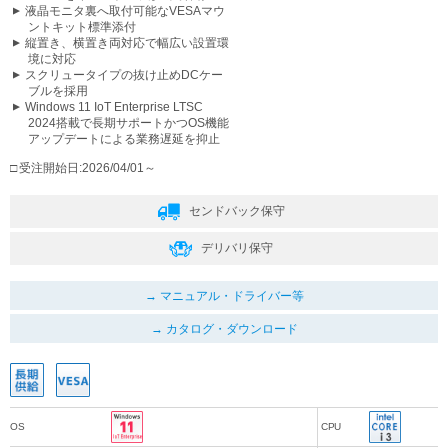
液晶モニタ裏へ取付可能なVESAマウ
ントキット標準添付
縦置き、横置き両対応で幅広い設置環
境に対応
スクリュータイプの抜け止めDCケー
ブルを採用
Windows 11 IoT Enterprise LTSC
2024搭載で長期サポートかつOS機能
アップデートによる業務遅延を抑止
受注開始日:2026/04/01～
センドバック保守
デリバリ保守
マニュアル・ドライバー等
カタログ・ダウンロード
OS
CPU