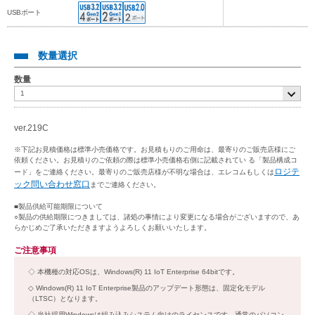
USBポート
数量選択
数量
ver.219C
※下記お見積価格は標準小売価格です。お見積もりのご用命は、最寄りのご販売店様にご
依頼ください。お見積りのご依頼の際は標準小売価格右側に記載されてい る「製品構成コ
ロジテ
ード」をご連絡ください。最寄りのご販売店様が不明な場合は、エレコムもしくは
ック問い合わせ窓口
までご連絡ください。
■製品供給可能期限について
○製品の供給期限につきましては、諸処の事情により変更になる場合がございますので、あ
らかじめご了承いただきますようよろしくお願いいたします。
ご注意事項
本機種の対応OSは、Windows(R) 11 IoT Enterprise 64bitです。
Windows(R) 11 IoT Enterprise製品のアップデート形態は、固定化モデル
（LTSC）となります。
当社採用Windowsは組み込みシステム向けのライセンスです。通常のパソコン