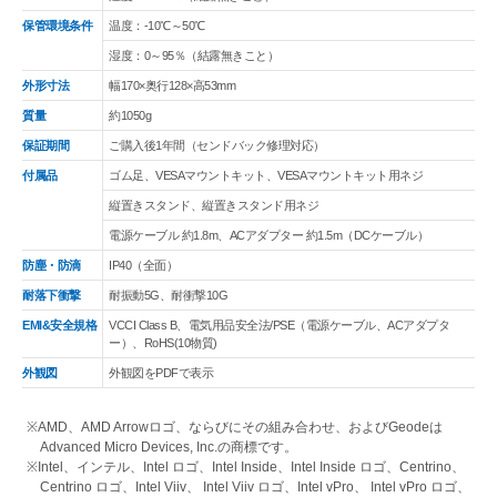
保管環境条件
温度：-10℃～50℃
湿度：0～95％（結露無きこと）
外形寸法
幅170×奥行128×高53mm
質量
約1050g
保証期間
ご購入後1年間（センドバック修理対応）
付属品
ゴム足、VESAマウントキット、VESAマウントキット用ネジ
縦置きスタンド、縦置きスタンド用ネジ
電源ケーブル 約1.8m、ACアダプター 約1.5m（DCケーブル）
防塵・防滴
IP40（全面）
耐落下衝撃
耐振動5G、耐衝撃10G
EMI&安全規格
VCCI Class B、電気用品安全法/PSE（電源ケーブル、ACアダプタ
ー）、RoHS(10物質)
外観図
外観図をPDFで表示
※AMD、AMD Arrowロゴ、ならびにその組み合わせ、およびGeodeは
Advanced Micro Devices, Inc.の商標です。
※Intel、インテル、Intel ロゴ、Intel Inside、Intel Inside ロゴ、Centrino、
Centrino ロゴ、Intel Viiv、 Intel Viiv ロゴ、Intel vPro、 Intel vPro ロゴ、