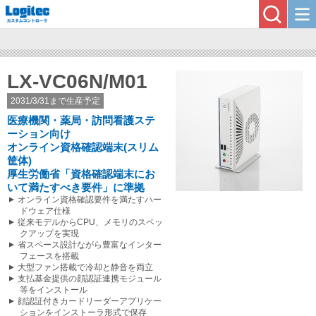
LX-VC06N/M01
2031/3/31まで生産予定
医療機関・薬局・訪問看護ステ
ーション向け
オンライン資格確認端末(スリム
筐体)
厚生労働省「資格確認端末にお
いて満たすべき要件」に準拠
オンライン資格確認要件を満たすハー
ドウェア仕様
従来モデルからCPU、メモリのスペッ
クアップを実現
省スペース設計ながら豊富なインター
フェースを搭載
大型ファン搭載で冷却と静音を両立
支払基金提供の顔認証連携モジュール
等をインストール
顔認証付きカードリーダーアプリケー
ションをインストーラ形式で保存