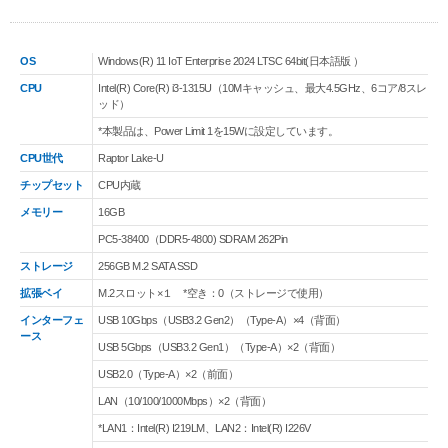
OS
Windows(R) 11 IoT Enterprise 2024 LTSC 64bit(日本語版 ）
CPU
Intel(R) Core(R) i3-1315U（10Mキャッシュ、最大4.5GHz、6コア/8スレ
ッド）
*本製品は、Power Limit 1を15Wに設定しています。
CPU世代
Raptor Lake-U
チップセット
CPU内蔵
メモリー
16GB
PC5-38400（DDR5-4800) SDRAM 262Pin
ストレージ
256GB M.2 SATA SSD
拡張ベイ
M.2スロット×１ *空き：0（ストレージで使用）
インターフェ
USB 10Gbps（USB3.2 Gen2）（Type-A）×4（背面）
ース
USB 5Gbps（USB3.2 Gen1）（Type-A）×2（背面）
USB2.0（Type-A）×2（前面）
LAN（10/100/1000Mbps）×2（背面）
*LAN1：Intel(R) I219LM、LAN2：Intel(R) I226V