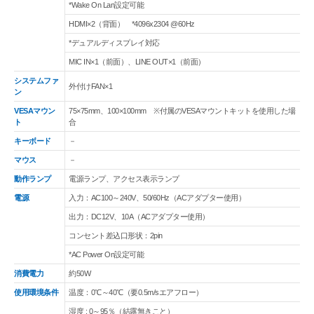
*Wake On Lan設定可能
HDMI×2（背面） *4096x2304 @60Hz
*デュアルディスプレイ対応
MIC IN×1（前面）、LINE OUT×1（前面）
システムファ
外付けFAN×1
ン
VESAマウン
75×75mm、100×100mm ※付属のVESAマウントキットを使用した場
ト
合
キーボード
－
マウス
－
動作ランプ
電源ランプ、アクセス表示ランプ
電源
入力：AC100～240V、50/60Hz（ACアダプター使用）
出力：DC12V、10A（ACアダプター使用）
コンセント差込口形状：2pin
*AC Power On設定可能
消費電力
約50W
使用環境条件
温度：0℃～40℃（要0.5m/sエアフロー）
湿度 : 0～95％（結露無きこと）