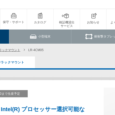
保守・サポート
カタログ
検証機貸出
お知らせ
よ
サービス
小型端末
耐衝撃タブレ
Uラックマウント
LR-4CM05
Uラックマウント
9/30まで生産予定
代）Intel(R) プロセッサー選択可能な