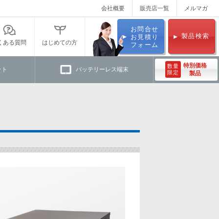
会社概要
販売店一覧
メルマガ
お問合せ
製品検索
お見積り
くある質問
はじめての方
フォーム
特別価格
数量
ット
バッテリーレス端末
限定
製品