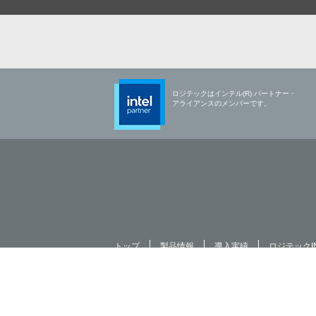
ロジテックはインテル(R) パートナー・
アライアンスのメンバーです。
トップ
製品情報
導入実績
ロジテックI