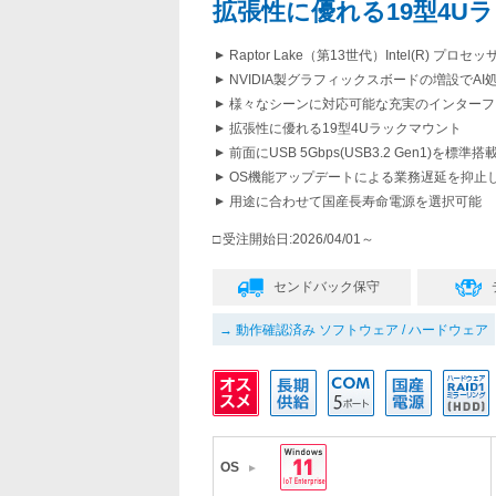
拡張性に優れる19型4U
Raptor Lake（第13世代）Intel(R) プロ
NVIDIA製グラフィックスボードの増設でAI
様々なシーンに対応可能な充実のインターフ
拡張性に優れる19型4Uラックマウント
前面にUSB 5Gbps(USB3.2 Gen1)を標準搭
OS機能アップデートによる業務遅延を抑止し、長期サポー
用途に合わせて国産長寿命電源を選択可能
受注開始日:2026/04/01～
センドバック保守
動作確認済み ソフトウェア / ハードウェア
OS