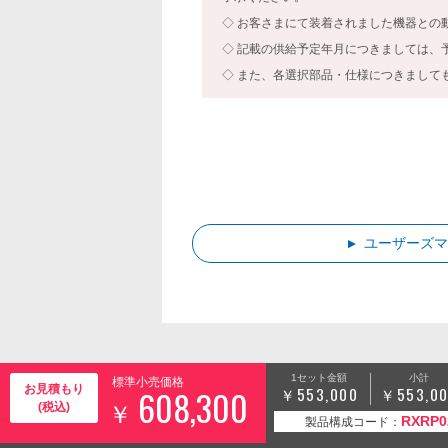
お客さまにて装着されました機器との
記載の供給予定年月につきましては、
また、各選択部品・仕様につきまして
ユーザーズ
1セット金額
小計
標準小売価格
お見積もり
608,300
553,000
553,0
(税込)
RXRP0
製品構成コード：