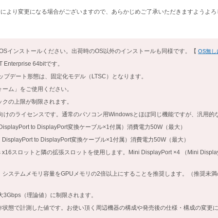
情により変更になる場合がございますので、あらかじめご了承いただきますようよろ
がOSインストールください。出荷時のOS以外のインストールも同様です。【
OS無し
nterprise 64bitです。
rise製品のアップデート形態は、固定化モデル（LTSC）となります。
ォーム」をご使用ください。
ックの上限が制限されます。
ム向けのライセンスです。通常のパソコン用Windowsとほぼ同じ機能ですが、汎用
 （Mini DisplayPort to DisplayPort変換ケーブル×1付属）消費電力50W（最大）
4 （Mini DisplayPort to DisplayPort変換ケーブル×1付属）消費電力50W（最大）
Express x16スロットと隣の拡張スロットを使用します。Mini DisplayPort ×4 （Mini Displa
、システムメモリ容量をGPUメモリの2倍以上にすることを推奨します。（推奨未
大3Gbps（理論値）に制限されます。
作状態で計測した値です。お使い頂く周辺機器の構成や発売後の仕様・構成の変更