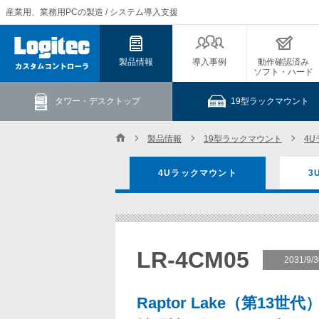
産業用、業務用PCの製造 / システム導入支援
製品情報
導入事例
動作確認済み
ソフト・ハード
タワー・デスクトップ
19型ラックマウント
製品情報
19型ラックマウント
4
4Uラックマウント
3
LR-4CM05
2031/
Raptor Lake（第13世