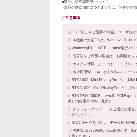
■製品供給可能期限について
○製品の供給期限につきましては、諸処の事
ご注意事項
OS：無し をご選択の場合、ユーザ様
本機種の対応OSは、Windows(R) 11 IoT E
Windows(R) 11 IoT Enterp
他言語をご所望の場合は「お問合せフ
カスタム仕様によっては、メモリクロ
当社採用Windowsは組み込みシステ
RTX A400 : Mini DisplayPort ×4
RTX A1000 : Mini DisplayPort ×
RTX PRO 2000 Blackwell : PCI 
属）消費電力70W（最大）
グラフィックスボードをご選択の場合
相談ください）
RAIDボード使用時は、データ転送が最
消費電力は代表的な部品構成にて、動
了承ください。