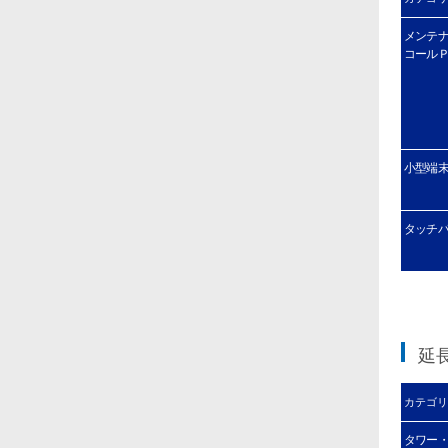
メンテ
コール
小型端
タッチパ
延
カテゴリ
タワー