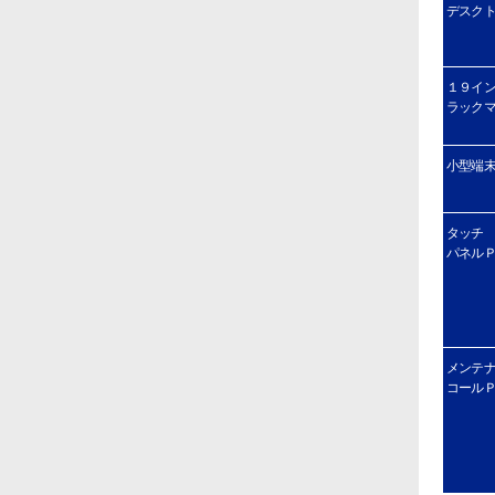
デスク
１９イ
ラック
小型端
タッチ
パネル
メンテ
コール