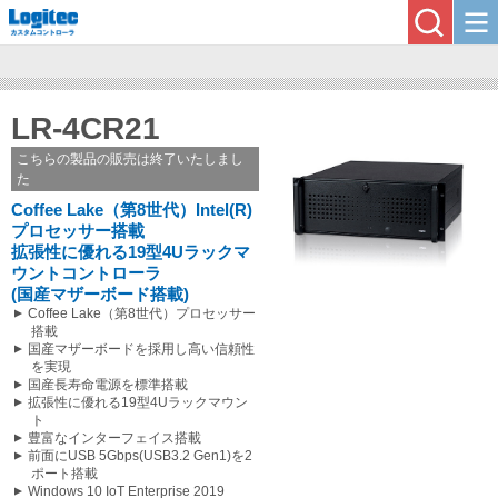
LR-4CR21
こちらの製品の販売は終了いたしまし
た
Coffee Lake（第8世代）Intel(R)
プロセッサー搭載
拡張性に優れる19型4Uラックマ
ウントコントローラ
(国産マザーボード搭載)
Coffee Lake（第8世代）プロセッサー
搭載
国産マザーボードを採用し高い信頼性
を実現
国産長寿命電源を標準搭載
拡張性に優れる19型4Uラックマウン
ト
豊富なインターフェイス搭載
前面にUSB 5Gbps(USB3.2 Gen1)を2
ポート搭載
Windows 10 IoT Enterprise 2019