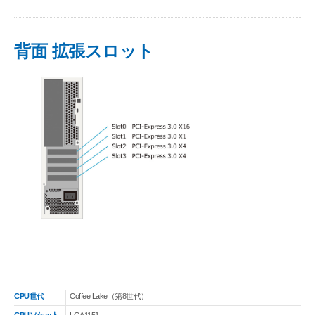
背面 拡張スロット
CPU世代
Coffee Lake（第8世代）