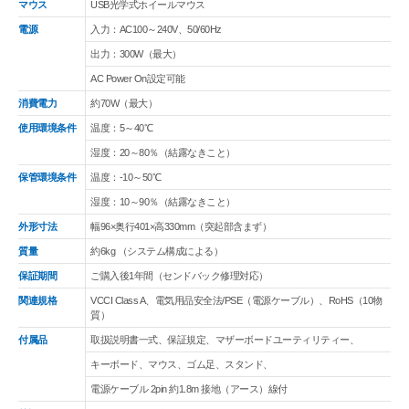
マウス
USB光学式ホイールマウス
電源
入力：AC100～240V、50/60Hz
出力：300W（最大）
AC Power On設定可能
消費電力
約70W（最大）
使用環境条件
温度：5～40℃
湿度：20～80％（結露なきこと）
保管環境条件
温度：-10～50℃
湿度：10～90％（結露なきこと）
外形寸法
幅96×奥行401×高330mm（突起部含まず）
質量
約6kg （システム構成による）
保証期間
ご購入後1年間（センドバック修理対応）
関連規格
VCCI Class A、電気用品安全法/PSE（電源ケーブル）、RoHS（10物
質）
付属品
取扱説明書一式、保証規定、マザーボードユーティリティー、
キーボード、マウス、ゴム足、スタンド、
電源ケーブル 2pin 約1.8m 接地（アース）線付