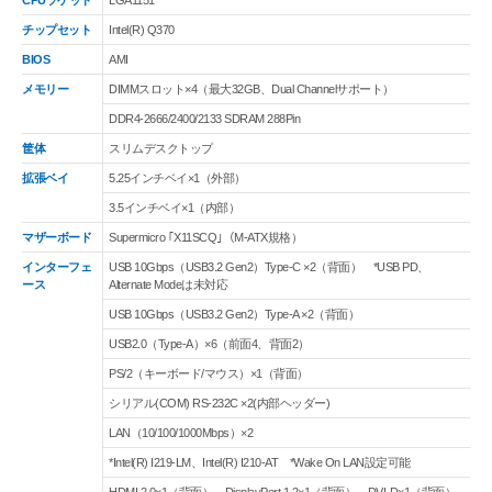
CPUソケット
LGA1151
チップセット
Intel(R) Q370
BIOS
AMI
メモリー
DIMMスロット×4（最大32GB、Dual Channelサポート）
DDR4-2666/2400/2133 SDRAM 288Pin
筐体
スリムデスクトップ
拡張ベイ
5.25インチベイ×1（外部）
3.5インチベイ×1（内部）
マザーボード
Supermicro ｢X11SCQ｣（M-ATX規格）
インターフェ
USB 10Gbps（USB3.2 Gen2）Type-C ×2（背面） *USB PD、
ース
Alternate Modeは未対応
USB 10Gbps（USB3.2 Gen2）Type-A ×2（背面）
USB2.0（Type-A）×6（前面4、背面2）
PS/2（キーボード/マウス）×1（背面）
シリアル(COM) RS-232C ×2(内部ヘッダー)
LAN（10/100/1000Mbps）×2
*Intel(R) I219-LM、Intel(R) I210-AT *Wake On LAN設定可能