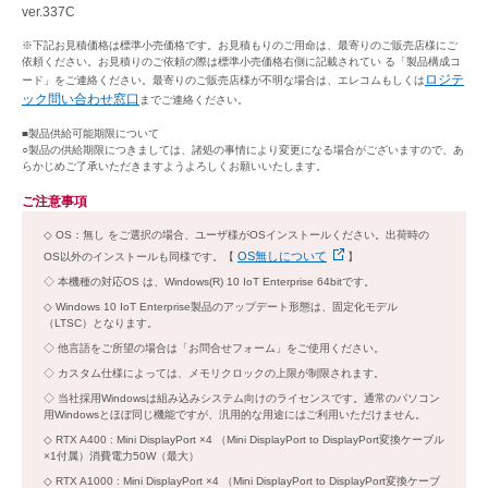
ver.337C
※下記お見積価格は標準小売価格です。お見積もりのご用命は、最寄りのご販売店様にご
依頼ください。お見積りのご依頼の際は標準小売価格右側に記載されてい る「製品構成コ
ロジテ
ード」をご連絡ください。最寄りのご販売店様が不明な場合は、エレコムもしくは
ック問い合わせ窓口
までご連絡ください。
■製品供給可能期限について
○製品の供給期限につきましては、諸処の事情により変更になる場合がございますので、あ
らかじめご了承いただきますようよろしくお願いいたします。
ご注意事項
OS：無し をご選択の場合、ユーザ様がOSインストールください。出荷時の
OS無しについて
OS以外のインストールも同様です。【
】
本機種の対応OS は、Windows(R) 10 IoT Enterprise 64bitです。
Windows 10 IoT Enterprise製品のアップデート形態は、固定化モデル
（LTSC）となります。
他言語をご所望の場合は「お問合せフォーム」をご使用ください。
カスタム仕様によっては、メモリクロックの上限が制限されます。
当社採用Windowsは組み込みシステム向けのライセンスです。通常のパソコン
用Windowsとほぼ同じ機能ですが、汎用的な用途にはご利用いただけません。
RTX A400 : Mini DisplayPort ×4 （Mini DisplayPort to DisplayPort変換ケーブル
×1付属）消費電力50W（最大）
RTX A1000 : Mini DisplayPort ×4 （Mini DisplayPort to DisplayPort変換ケーブ