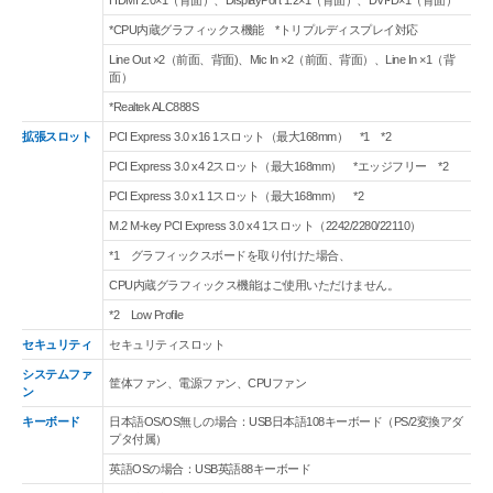
HDMI 2.0×1（背面）、DisplayPort 1.2×1（背面）、DVI-D×1（背面）
*CPU内蔵グラフィックス機能 *トリプルディスプレイ対応
Line Out ×2（前面、背面)、Mic In ×2（前面、背面）、Line In ×1（背
面）
*Realtek ALC888S
拡張スロット
PCI Express 3.0 x16 1スロット（最大168mm） *1 *2
PCI Express 3.0 x4 2スロット（最大168mm） *エッジフリー *2
PCI Express 3.0 x1 1スロット（最大168mm） *2
M.2 M-key PCI Express 3.0 x4 1スロット（2242/2280/22110）
*1 グラフィックスボードを取り付けた場合、
CPU内蔵グラフィックス機能はご使用いただけません。
*2 Low Profile
セキュリティ
セキュリティスロット
システムファ
筐体ファン、電源ファン、CPUファン
ン
キーボード
日本語OS/OS無しの場合：USB日本語108キーボード（PS/2変換アダ
プタ付属）
英語OSの場合：USB英語88キーボード