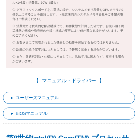
ル×1付属）消費電力50W（最大）
グラフィックスボードをご選択の場合、システムメモリ容量をGPUメモリの2
倍以上にすることを推奨します。（推奨未満のシステムメモリ容量をご希望の場
合はご相談ください）
消費電力は代表的な部品構成にて、動作状態で計測した値です。お使い頂く周
辺機器の構成や発売後の仕様・構成の変更により値が異なる場合があります。予
めご了承ください。
お客さまにて装着されました機器との動作を保証するものではありません。
記載の供給予定年月につきましては、予告無く変更する場合がございます。
また、各選択部品・仕様につきましても、供給年月に関わらず、変更する場合
がございます。
マニュアル・ドライバー
ユーザーズマニュアル
BIOSマニュアル