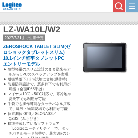
LZ-WA10L/W2
2027/7/31まで生産予定
ZEROSHOCK TABLET SLIM(ゼ
ロショックタブレットスリム)
10.1インチ堅牢タブレットPC
エントリーモデル
薄型軽量のスリム設計のまま従来モデ
ルからCPUのスペックアップを実現
耐衝撃落下1.2ｍ試験に合格(動作時)
防塵防滴設計で、悪条件下でも利用が
可能（全面IP65準拠）
マイナス10℃～50℃対応で、寒冷地や
炎天下でも利用が可能
手袋でも操作可能なタッチパネル搭載
で、建設・物流現場でも利用が可能
位置測位 GPS／GLONASS／
QZSS（みちびき）
標準搭載しているソフトウェア
「Logitecユーティリティ」で、タッ
チパネルモード切替や、最大8個のシ