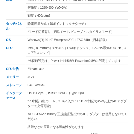
解像度：1280×800（WXGA）
輝度：400cd/m2
タッチパネ
静電容量方式（10ポイントマルチタッチ）
ル
*モード切替有り（通常モード/グローブ・スタイラスモード）
OS
Windows(R) 10 IoT Enterprise 2021 LTSC 64bit（日本語版)
CPU
Intel (R) Pentium(R) N6415（1.5Mキャッシュ、1.2GHz/最大3.00GHz、4
コア/4スレッド）
*出荷時設定は、Power limit1:5.5W, Power limit2:8Wに設定しています
CPU世代
Elkhart Lake
メモリー
4GB
ストレージ
64GB eMMC
インターフ
USB 5Gbps（USB3.2 Gen1） (Type-C)×1
ェース
*PD対応（出力：5V、3.0A／入力：USB PD対応で45W以上のACアダプ
ターで充電可能）
※USB PowerDelivery 正規認証品以外のACアダプターは使用しないでく
ださい。
故障などの原因になる可能性があります