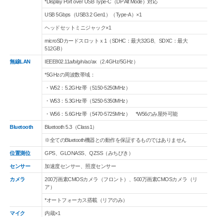
*Display Port over USB Type-C（DP Alt Mode）対応
USB 5Gbps（USB3.2 Gen1）（Type-A）×1
ヘッドセットミニジャック×1
microSDカードスロットｘ1（SDHC：最大32GB、SDXC：最大
512GB）
無線LAN
IEEE802.11a/b/g/n/ac/ax（2.4GHz/5GHz）
*5GHzの周波数帯域：
・W52：5.2GHz帯（5150-5250MHz）
・W53：5.3GHz帯（5250-5350MHz）
・W56：5.6GHz帯（5470-5725MHz） *W56のみ屋外可能
Bluetooth
Bluetooth 5.3（Class1）
※全てのBluetooth機器との動作を保証するものではありません
位置測位
GPS、GLONASS、QZSS（みちびき）
センサー
加速度センサー、照度センサー
カメラ
200万画素CMOSカメラ（フロント）、500万画素CMOSカメラ（リ
ア）
*オートフォーカス搭載（リアのみ）
マイク
内蔵×1