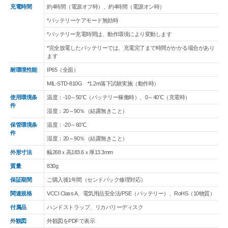
充電時間
約4時間（電源オフ時）、約4時間（電源オン時）
*バッテリーケアモード無効時
*バッテリー充電時間は、動作環境により変動します
*完全放電したバッテリーでは、充電完了まで時間がかかる場合があり
ます
耐環境性能
IP65（全面）
MIL-STD-810G *1.2m落下試験実施（動作時）
使用環境条
温度：-10～50℃（バッテリー稼働時）、0～40℃（充電時）
件
湿度：20～90％（結露無きこと）
保管環境条
温度：-20～60℃
件
湿度：20～90％（結露無きこと）
外形寸法
幅268ｘ高183.6ｘ厚13.3mm
質量
830g
保証期間
ご購入後1年間（センドバック修理対応）
関連規格
VCCI Class A、電気用品安全法/PSE（バッテリー）、RoHS（10物質）
付属品
ハンドストラップ、リカバリーディスク
外観図
外観図をPDFで表示