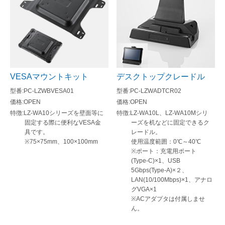
VESAマウントキット
デスクトップクレードル
PC-LZWBVESA01
PC-LZWADTCR02
OPEN
OPEN
LZ-WA10シリーズを壁面等に
LZ-WA10L、LZ-WA10Mシリ
固定する際に便利なVESA金
ーズを机などに固定できるク
具です。
レードル。
※75×75mm、100×100mm
使用温度範囲：0℃～40℃
※ポート：充電用ポート
(Type-C)×1、USB
5Gbps(Type-A)×２、
LAN(10/100Mbps)×1、アナロ
グVGA×1
※ACアダプタは付属しませ
ん。