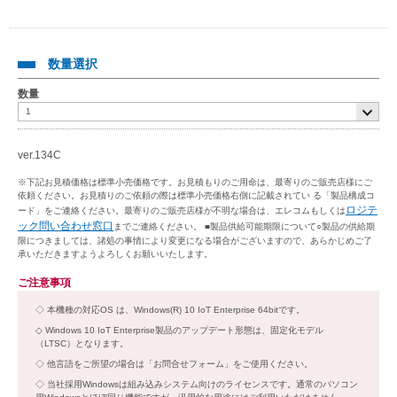
数量選択
数量
ver.134C
※下記お見積価格は標準小売価格です。お見積もりのご用命は、最寄りのご販売店様にご
依頼ください。お見積りのご依頼の際は標準小売価格右側に記載されてい る「製品構成コ
ロジテ
ード」をご連絡ください。最寄りのご販売店様が不明な場合は、エレコムもしくは
ック問い合わせ窓口
までご連絡ください。 ■製品供給可能期限について○製品の供給期
限につきましては、諸処の事情により変更になる場合がございますので、あらかじめご了
承いただきますようよろしくお願いいたします。
ご注意事項
本機種の対応OS は、Windows(R) 10 IoT Enterprise 64bitです。
Windows 10 IoT Enterprise製品のアップデート形態は、固定化モデル
（LTSC）となります。
他言語をご所望の場合は「お問合せフォーム」をご使用ください。
当社採用Windowsは組み込みシステム向けのライセンスです。通常のパソコン