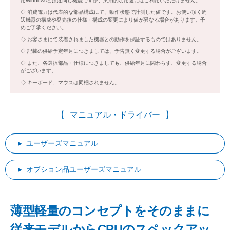
用Windowsとほぼ同じ機能ですが、汎用的な用途にはご利用いただけません。
消費電力は代表的な部品構成にて、動作状態で計測した値です。お使い頂く周
辺機器の構成や発売後の仕様・構成の変更により値が異なる場合があります。予
めご了承ください。
お客さまにて装着されました機器との動作を保証するものではありません。
記載の供給予定年月につきましては、予告無く変更する場合がございます。
また、各選択部品・仕様につきましても、供給年月に関わらず、変更する場合
がございます。
キーボード、マウスは同梱されません。
マニュアル・ドライバー
ユーザーズマニュアル
オプション品ユーザーズマニュアル
薄型軽量のコンセプトをそのままに
従来モデルからCPUのスペックアッ