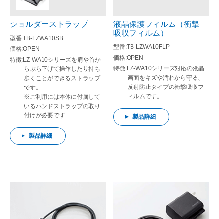
ショルダーストラップ
液晶保護フィルム（衝撃
吸収フィルム）
TB-LZWA10SB
TB-LZWA10FLP
OPEN
OPEN
LZ-WA10シリーズを肩や首か
LZ-WA10シリーズ対応の液晶
らぶら下げて操作したり持ち
画面をキズや汚れから守る、
歩くことができるストラップ
反射防止タイプの衝撃吸収フ
です。
ィルムです。
※ご利用には本体に付属して
いるハンドストラップの取り
付けが必要です
製品詳細
製品詳細