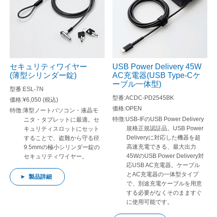
セキュリティワイヤー
USB Power Delivery 45W
(薄型シリンダー錠)
AC充電器(USB Type-Cケ
ーブル一体型)
ESL-7N
ACDC-PD2545BK
¥6,050 (税込)
OPEN
薄型ノートパソコン・液晶モ
USB-IFのUSB Power Delivery
ニタ・タブレットに最適。セ
規格正規認証品。USB Power
キュリティスロットにセット
Deliveryに対応した機器を超
することで、盗難から守る径
高速充電できる、最大出力
9.5mmの極小シリンダー錠の
45WのUSB Power Delivery対
セキュリティワイヤー。
応USB AC充電器。ケーブル
とAC充電器の一体型タイプ
製品詳細
で、別途充電ケーブルを用意
する必要がなくそのまますぐ
に使用可能です。