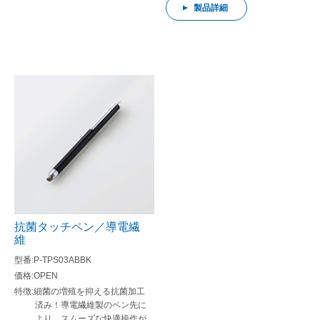
製品詳細
抗菌タッチペン／導電繊
維
P-TPS03ABBK
OPEN
細菌の増殖を抑える抗菌加工
済み！導電繊維製のペン先に
より、スムーズな快適操作が