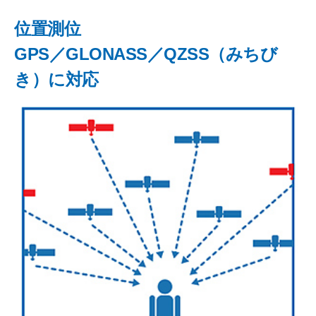
位置測位
GPS／GLONASS／QZSS（みちび
き）に対応