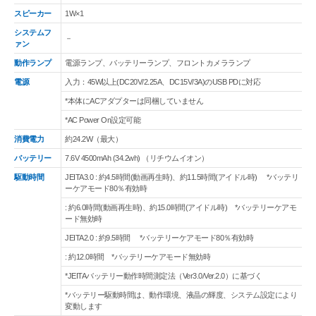
スピーカー
1W×1
システムフ
－
ァン
動作ランプ
電源ランプ、バッテリーランプ、フロントカメラランプ
電源
入力：45W以上(DC20V/2.25A、DC15V/3A)のUSB PDに対応
*本体にACアダプターは同梱していません
*AC Power On設定可能
消費電力
約24.2W（最大）
バッテリー
7.6V 4500mAh (34.2wh) （リチウムイオン）
駆動時間
JEITA3.0 : 約4.5時間(動画再生時)、約11.5時間(アイドル時) *バッテリ
ーケアモード80％有効時
: 約6.0時間(動画再生時)、約15.0時間(アイドル時) *バッテリーケアモ
ード無効時
JEITA2.0 : 約9.5時間 *バッテリーケアモード80％有効時
: 約12.0時間 *バッテリーケアモード無効時
*JEITAバッテリー動作時間測定法（Ver3.0/Ver.2.0）に基づく
*バッテリー駆動時間は、動作環境、液晶の輝度、システム設定により
変動します