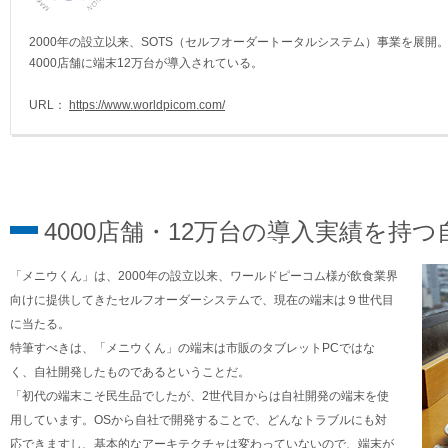
2000年の設立以来、SOTS（セルフオーダートータルシステム）事業を展開
4000店舗に端末12万台が導入されている。
URL：
https://www.worldpicom.com/
4000店舗・12万台の導入実績を持
「メニウくん」は、2000年の設立以来、ワールドピーコム様が飲食業界
向けに提供してきたセルフオーダーシステムで、現在の端末は９世代目
に当たる。
特筆すべきは、「メニウくん」の端末は市販のタブレットPCではな
く、自社開発したものであるということだ。
「初代の端末こそ民生品でしたが、2世代目からは自社開発の端末を使
用しています。OSから自社で開発することで、どんなトラブルにも対
応できますし、基本的なアーキテクチャは変わっていないので、端末が