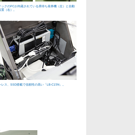
テックのPCが内蔵されている席待ち発券機（左）と自動
装置（右）。
ンレス、SSD搭載で信頼性の高い「LB-C15N」。