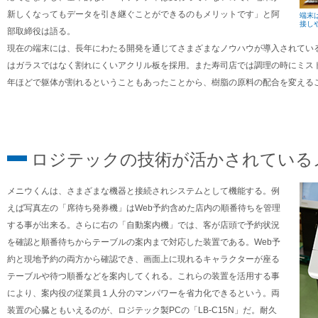
新しくなってもデータを引き継ぐことができるのもメリットです」と阿
端末
接し
部取締役は語る。
現在の端末には、長年にわたる開発を通じてさまざまなノウハウが導入されてい
はガラスではなく割れにくいアクリル板を採用。また寿司店では調理の時にミス
年ほどで躯体が割れるということもあったことから、樹脂の原料の配合を変える
ロジテックの技術が活かされている
メニウくんは、さまざまな機器と接続されシステムとして機能する。例
えば写真左の「席待ち発券機」はWeb予約含めた店内の順番待ちを管理
する事が出来る。さらに右の「自動案内機」では、客が店頭で予約状況
を確認と順番待ちからテーブルの案内まで対応した装置である。Web予
約と現地予約の両方から確認でき、画面上に現れるキャラクターが座る
テーブルや待つ順番などを案内してくれる。これらの装置を活用する事
により、案内役の従業員１人分のマンパワーを省力化できるという。両
装置の心臓ともいえるのが、ロジテック製PCの「LB-C15N」だ。耐久