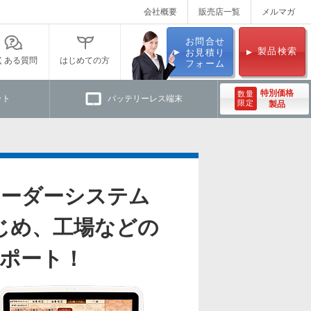
会社概要
販売店一覧
メルマガ
お問合せ
製品検索
お見積り
くある質問
はじめての方
フォーム
特別価格
数量
ット
バッテリーレス端末
限定
製品
オーダーシステム
じめ、工場などの
ポート！