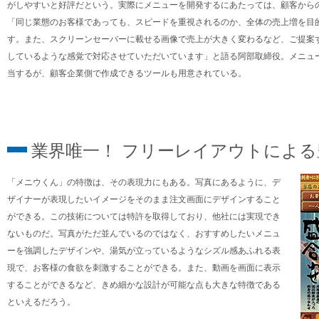
がしやすいと好評だという。実際にメニューを開発するにあたっては、顧客から
「同じ業態のお客様であっても、スピードを重視されるのか、全体の売上増を目
す。また、スクリーンセーバーに載せる画像で売上が大きく変わるなど、ご提案
しているような感覚で対応させていただいています」と語る阿部取締役。メニュ
当するが、顧客企業側で作成できるツールも用意されている。
業界唯一！ フリーレイアウトによ
「メニウくん」の特徴は、その表現力にもある。写真にあるように、デ
ザイナーが表現したいイメージをそのまま注文画面にデザインすること
ができる。この技術については特許を取得しており、他社には実現でき
ないものだ。写真がただ並んでいるのではなく、おすすめしたいメニュ
ーを強調したデザインや、湯気が立っているようなシズル感あふれる表
現で、お客様の食欲を刺激することができる。また、動画を画面に表示
することができるなど、きめ細かな設計が可能な点も大きな特徴である
といえるだろう。