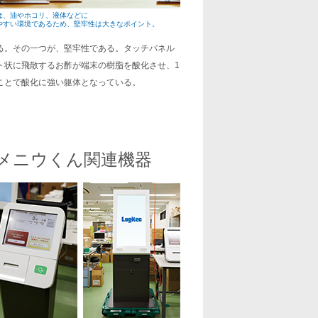
は、油やホコリ、液体などに
やすい環境であるため、堅牢性は大きなポイント。
る。その一つが、堅牢性である。タッチパネル
ト状に飛散するお酢が端末の樹脂を酸化させ、1
ことで酸化に強い躯体となっている。
メニウくん関連機器