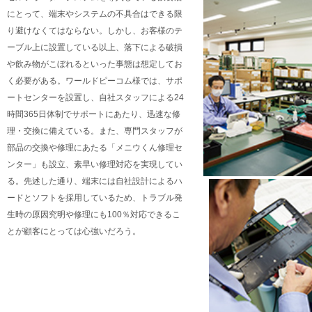
にとって、端末やシステムの不具合はできる限
り避けなくてはならない。しかし、お客様のテ
ーブル上に設置している以上、落下による破損
や飲み物がこぼれるといった事態は想定してお
く必要がある。ワールドピーコム様では、サポ
ートセンターを設置し、自社スタッフによる24
時間365日体制でサポートにあたり、迅速な修
理・交換に備えている。また、専門スタッフが
部品の交換や修理にあたる「メニウくん修理セ
ンター」も設立、素早い修理対応を実現してい
る。先述した通り、端末には自社設計によるハ
ードとソフトを採用しているため、トラブル発
生時の原因究明や修理にも100％対応できるこ
とが顧客にとっては心強いだろう。